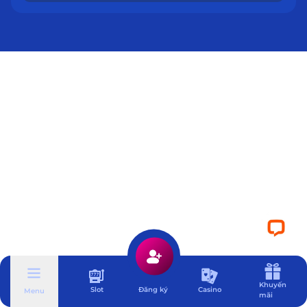
Khuyến
Slot
Đăng ký
Casino
Menu
mãi