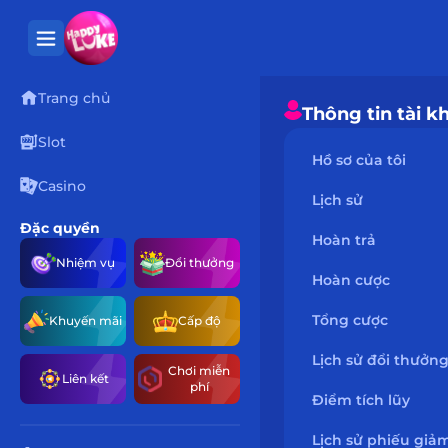
Trang chủ
Thông tin tài k
Slot
Hồ sơ của tôi
Casino
Lịch sử
Đặc quyền
Hoàn trả
Nhiệm vụ
Đổi thưởng
Hoàn cược
Tổng cược
Khuyến mãi
Cấp độ
Lịch sử đổi thưởn
Chơi miễn
Liên kết
phí
Điểm tích lũy
Lịch sử phiếu giả