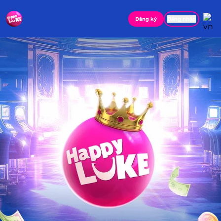
Đăng ký
Đăng nhập