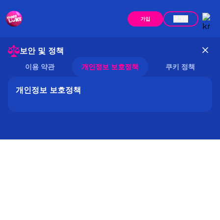
가입
로그인
보안 및 정책
이용 약관
개인정보 보호정책
쿠키 정책
개인정보 보호정책