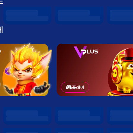
노
체
플레이