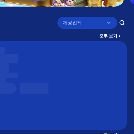
제공업체
모두 보기