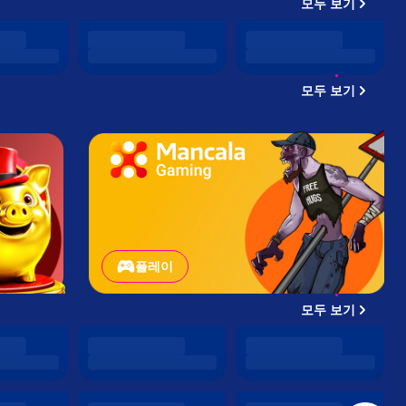
모두 보기
모두 보기
플레이
모두 보기