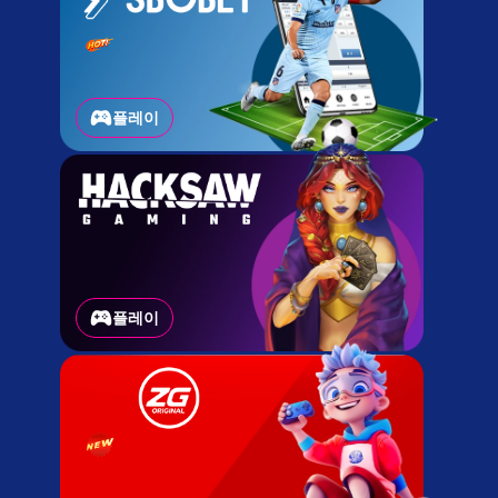
플레이
플레이