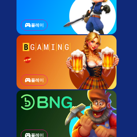
플레이
플레이
플레이