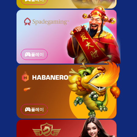
플레이
플레이