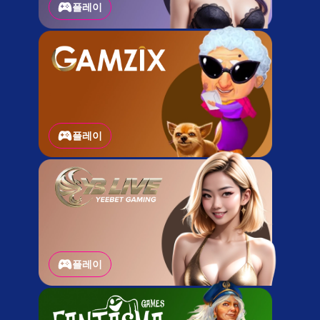
플레이
플레이
플레이