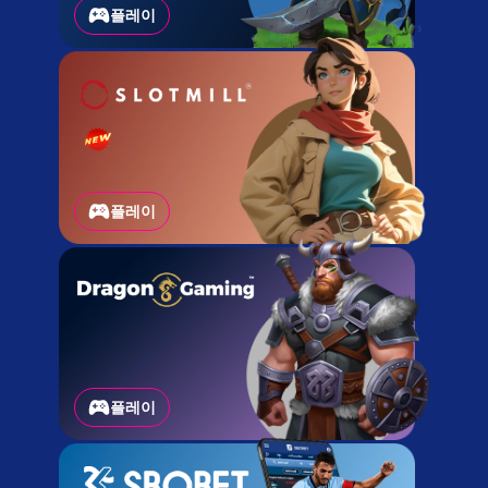
플레이
플레이
플레이