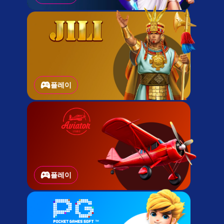
플레이
플레이