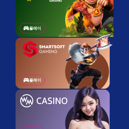
플레이
플레이