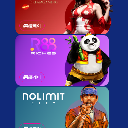
플레이
플레이