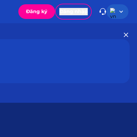
Đăng ký
Đăng nhập