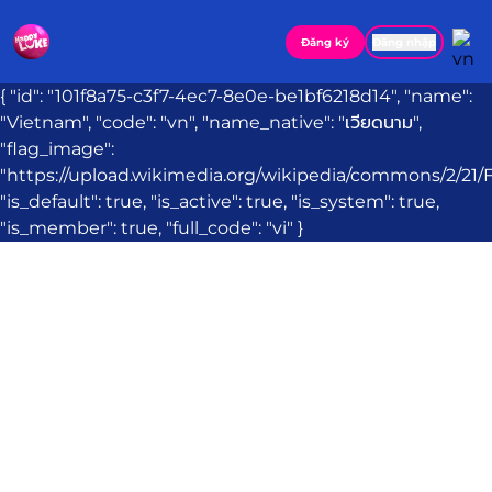
Đăng ký
Đăng nhập
{ "id": "101f8a75-c3f7-4ec7-8e0e-be1bf6218d14", "name":
"Vietnam", "code": "vn", "name_native": "เวียดนาม",
"flag_image":
"https://upload.wikimedia.org/wikipedia/commons/2/21/F
"is_default": true, "is_active": true, "is_system": true,
"is_member": true, "full_code": "vi" }