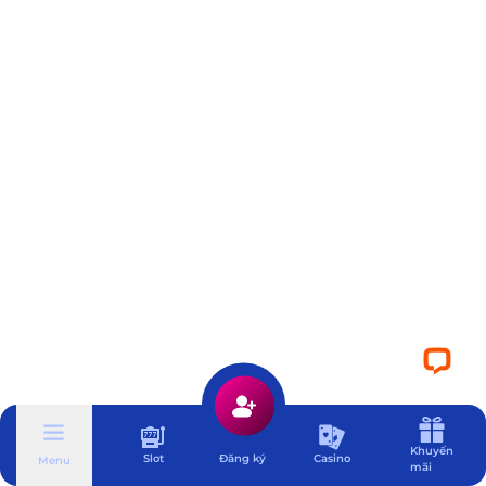
Khuyến
Slot
Đăng ký
Casino
Menu
mãi