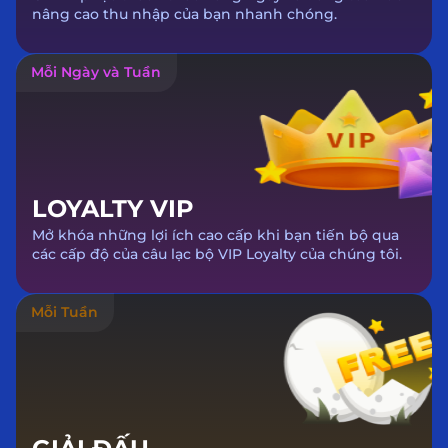
nâng cao thu nhập của bạn nhanh chóng.
Mỗi Ngày và Tuần
LOYALTY VIP
Mở khóa những lợi ích cao cấp khi bạn tiến bộ qua
các cấp độ của câu lạc bộ VIP Loyalty của chúng tôi.
Mỗi Tuần