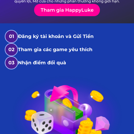
quyền lợi, Mở cửa cho những phần thưởng không giới hạn.
Tham gia HappyLuke
01
Đăng ký tài khoản và Gửi Tiền
02
Tham gia các game yêu thích
03
Nhận điểm đổi quà