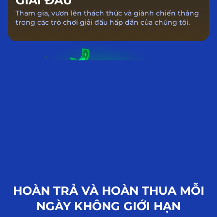
GIẢI ĐẤU
Tham gia, vươn lên thách thức và giành chiến thắng
trong các trò chơi giải đấu hấp dẫn của chúng tôi.
HOÀN TRẢ VÀ HOÀN THUA MỖI
NGÀY KHÔNG GIỚI HẠN