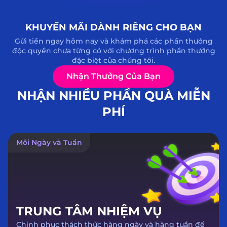
KHUYẾN MÃI DÀNH RIÊNG CHO BẠN
Gửi tiền ngay hôm nay và khám phá các phần thưởng
độc quyền chưa từng có với chương trình phần thưởng
đặc biệt của chúng tôi.
Nhận Thưởng Của Bạn
NHẬN NHIỀU PHẦN QUÀ MIỄN
PHÍ
Mỗi Ngày và Tuần
TRUNG TÂM NHIỆM VỤ
Chinh phục thách thức hàng ngày và hàng tuần để