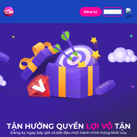
Đăng ký
Đăng nhập
TẬN HƯỞNG QUYỀN
LỢI VÔ
TẬN
Đăng ký ngay bây giờ và bắt đầu một hành trình hứng khởi của