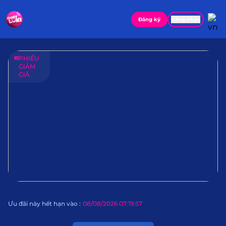
Đăng ký
Đăng nhập
PHIẾU
GIẢM
GIÁ
Ưu đãi này hết hạn vào :
08/08/2026 07:19:57