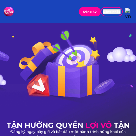
Đăng ký
Đăng nhập
TẬN HƯỞNG QUYỀN
LỢI VÔ
TẬN
Đăng ký ngay bây giờ và bắt đầu một hành trình hứng khởi của